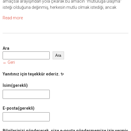
amaçsal arayışından yola çıkarak bu amacın “mutluluğa ulaşma”
isteği olduğuna değinmiş, herkesin mutlu olmak istediği, ancak
Read more
Ara
Ara
← Geri
Yanıtınız için teşekkür ederiz. ✨
İsim
(gerekli)
E-posta
(gerekli)
Bilgilerinizi göndererek, size e-posta göndermemize izin vermiş