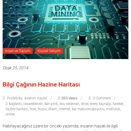
İnsan ve Toplum
Kişisel Gelişim
Ocak 25, 2014
Bilgi Çağının Hazine Haritası
Posted By: ibrahim Kayral
593 Views
0 Comment
bağlantı
,
cesaretlendir
,
dan pink
,
dov seidman
,
drive
,
enerji kaynağı
,
hareket
,
hazine haritası
,
how
,
huzur
,
ilham
,
internet
,
kar maksimizasyonu
,
mutluluk
,
online
Hatırlayacağınız üzere bir önceki yazımda, insanın hayatı ile ilgili