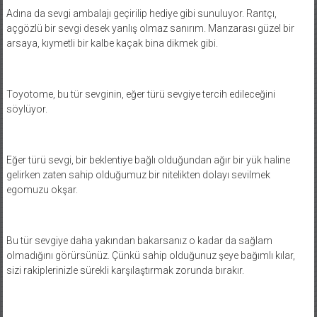
Adına da sevgi ambalajı geçirilip hediye gibi sunuluyor. Rantçı,
açgözlü bir sevgi desek yanlış olmaz sanırım. Manzarası güzel bir
arsaya, kıymetli bir kalbe kaçak bina dikmek gibi.
Toyotome, bu tür sevginin, eğer türü sevgiye tercih edileceğini
söylüyor.
Eğer türü sevgi, bir beklentiye bağlı olduğundan ağır bir yük haline
gelirken zaten sahip olduğumuz bir nitelikten dolayı sevilmek
egomuzu okşar.
Bu tür sevgiye daha yakından bakarsanız o kadar da sağlam
olmadığını görürsünüz. Çünkü sahip olduğunuz şeye bağımlı kılar,
sizi rakiplerinizle sürekli karşılaştırmak zorunda bırakır.