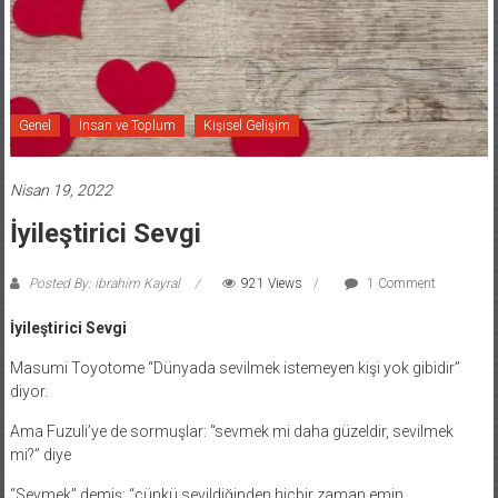
Genel
İnsan ve Toplum
Kişisel Gelişim
Nisan 19, 2022
İyileştirici Sevgi
Posted By: ibrahim Kayral
921 Views
1 Comment
İyileştirici Sevgi
Masumi Toyotome “Dünyada sevilmek istemeyen kişi yok gibidir”
diyor.
Ama Fuzuli’ye de sormuşlar: “sevmek mi daha güzeldir, sevilmek
mi?” diye
“Sevmek” demiş; “çünkü sevildiğinden hiçbir zaman emin