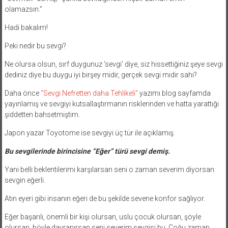
olamazsın.”
Hadi bakalım!
Peki nedir bu sevgi?
Ne olursa olsun, sırf duygunuz ‘sevgi’ diye, siz hissettiğiniz şeye sevgi
dediniz diye bu duygu iyi birşey midir, gerçek sevgi midir sahi?
Daha önce
“Sevgi Nefretten daha Tehlikeli”
yazımı blog sayfamda
yayınlamış ve sevgiyi kutsallaştırmanın risklerinden ve hatta yarattığı
şiddetten bahsetmiştim.
Japon yazar Toyotome ise sevgiyi üç tür ile açıklamış.
Bu sevgilerinde birincisine “Eğer” türü sevgi demiş.
Yani belli beklentilerimi karşılarsan seni o zaman severim diyorsan
sevgin eğerli.
Atın eyeri gibi insanın eğeri de bu şekilde sevene konfor sağlıyor.
Eğer başarılı, önemli bir kişi olursan, uslu çocuk olursan, şöyle
olursan, böyle davranırsan seni severim sevgisi bu. Çoğu zaman