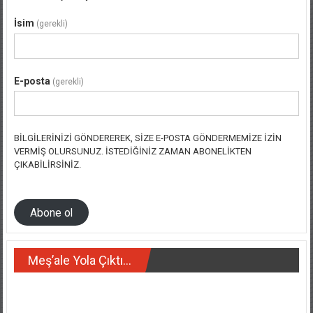
İsim
(gerekli)
E-posta
(gerekli)
BILGILERINIZI GÖNDEREREK, SIZE E-POSTA GÖNDERMEMIZE IZIN
VERMIŞ OLURSUNUZ. İSTEDIĞINIZ ZAMAN ABONELIKTEN
ÇIKABILIRSINIZ.
Abone ol
Meş’ale Yola Çıktı…