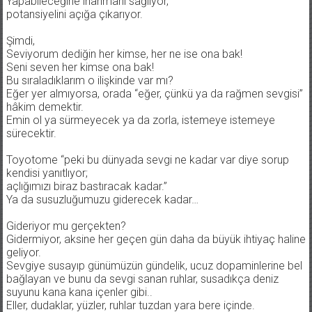
Yapabileceğine inanmanı sağlıyor,
potansiyelini açığa çıkarıyor.
Şimdi,
Seviyorum dediğin her kimse, her ne ise ona bak!
Seni seven her kimse ona bak!
Bu sıraladıklarım o ilişkinde var mı?
Eğer yer almıyorsa, orada “eğer, çünkü ya da rağmen sevgisi”
hâkim demektir.
Emin ol ya sürmeyecek ya da zorla, istemeye istemeye
sürecektir.
Toyotome “peki bu dünyada sevgi ne kadar var diye sorup
kendisi yanıtlıyor;
açlığımızı biraz bastıracak kadar.”
Ya da susuzluğumuzu giderecek kadar…
Gideriyor mu gerçekten?
Gidermiyor, aksine her geçen gün daha da büyük ihtiyaç haline
geliyor.
Sevgiye susayıp günümüzün gündelik, ucuz dopaminlerine bel
bağlayan ve bunu da sevgi sanan ruhlar, susadıkça deniz
suyunu kana kana içenler gibi..
Eller, dudaklar, yüzler, ruhlar tuzdan yara bere içinde.