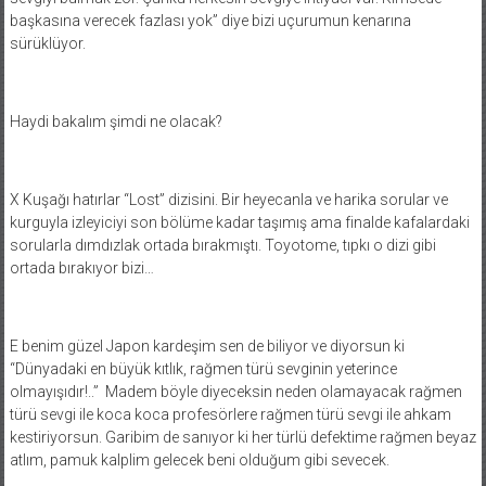
başkasına verecek fazlası yok” diye bizi uçurumun kenarına
sürüklüyor.
Haydi bakalım şimdi ne olacak?
X Kuşağı hatırlar “Lost” dizisini. Bir heyecanla ve harika sorular ve
kurguyla izleyiciyi son bölüme kadar taşımış ama finalde kafalardaki
sorularla dımdızlak ortada bırakmıştı. Toyotome, tıpkı o dizi gibi
ortada bırakıyor bizi…
E benim güzel Japon kardeşim sen de biliyor ve diyorsun ki
“Dünyadaki en büyük kıtlık, rağmen türü sevginin yeterince
olmayışıdır!..” Madem böyle diyeceksin neden olamayacak rağmen
türü sevgi ile koca koca profesörlere rağmen türü sevgi ile ahkam
kestiriyorsun. Garibim de sanıyor ki her türlü defektime rağmen beyaz
atlım, pamuk kalplim gelecek beni olduğum gibi sevecek.