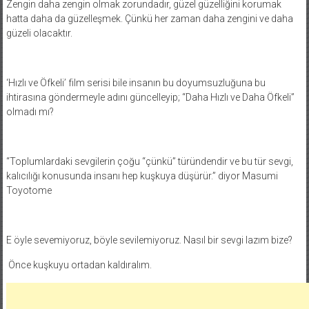
Zengin daha zengin olmak zorundadır, güzel güzelliğini korumak
hatta daha da güzelleşmek. Çünkü her zaman daha zengini ve daha
güzeli olacaktır.
‘Hızlı ve Öfkeli’ film serisi bile insanın bu doyumsuzluğuna bu
ihtirasına göndermeyle adını güncelleyip; “Daha Hızlı ve Daha Öfkeli”
olmadı mı?
“Toplumlardaki sevgilerin çoğu “çünkü” türündendir ve bu tür sevgi,
kalıcılığı konusunda insanı hep kuşkuya düşürür.” diyor Masumi
Toyotome
E öyle sevemiyoruz, böyle sevilemiyoruz. Nasıl bir sevgi lazım bize?
Önce kuşkuyu ortadan kaldıralım.