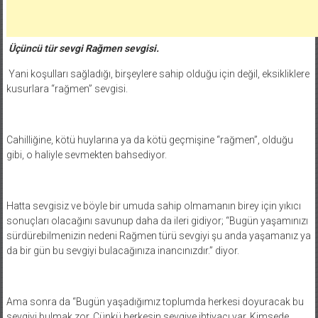
Üçüncü tür sevgi Rağmen sevgisi.
Yani koşulları sağladığı, birşeylere sahip olduğu için değil, eksikliklere
kusurlara “rağmen” sevgisi.
Cahilliğine, kötü huylarına ya da kötü geçmişine “rağmen”, olduğu
gibi, o haliyle sevmekten bahsediyor.
Hatta sevgisiz ve böyle bir umuda sahip olmamanın birey için yıkıcı
sonuçları olacağını savunup daha da ileri gidiyor; “Bugün yaşamınızı
sürdürebilmenizin nedeni Rağmen türü sevgiyi şu anda yaşamanız ya
da bir gün bu sevgiyi bulacağınıza inancınızdır.” diyor.
Ama sonra da “Bugün yaşadığımız toplumda herkesi doyuracak bu
sevgiyi bulmak zor. Çünkü herkesin sevgiye ihtiyacı var. Kimsede