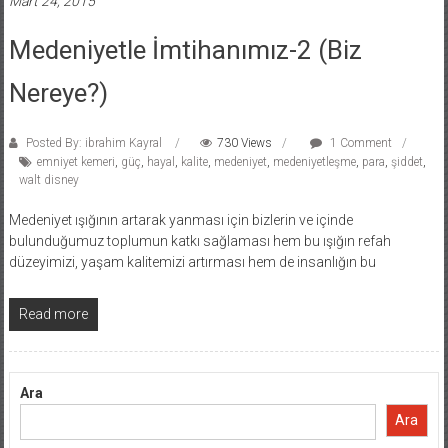
Mart 24, 2015
Medeniyetle İmtihanımız-2 (Biz
Nereye?)
Posted By: ibrahim Kayral
730 Views
1 Comment
emniyet kemeri
,
güç
,
hayal
,
kalite
,
medeniyet
,
medeniyetleşme
,
para
,
şiddet
,
walt disney
Medeniyet ışığının artarak yanması için bizlerin ve içinde
bulunduğumuz toplumun katkı sağlaması hem bu ışığın refah
düzeyimizi, yaşam kalitemizi artırması hem de insanlığın bu
Read more
Ara
Ara