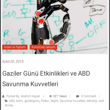
İnsan ve Toplum
Kurumsal Gelişim
Eylül 20, 2015
Gaziler Günü Etkinlikleri ve ABD
Savunma Kuvvetleri
Posted By: ibrahim Kayral
527 Views
0 Comment
ABD
,
bilim
,
gazilergünü
,
Protez
,
Sağlık
,
Savunma Kuvvetleri
,
teknoloji
,
walt
disney