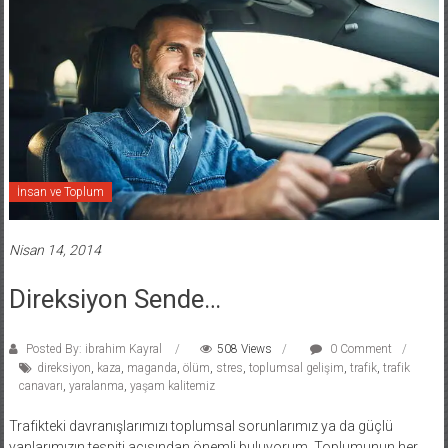
İnsan ve Toplum
Nisan 14, 2014
Direksiyon Sende…
Posted By: ibrahim Kayral
508 Views
0 Comment
direksiyon
,
kaza
,
maganda
,
ölüm
,
stres
,
toplumsal gelişim
,
trafik
,
trafik
canavarı
,
yaralanma
,
yaşam kalitemiz
Trafikteki davranışlarımızı toplumsal sorunlarımız ya da güçlü
yanlarımızın tespiti açısından önemli buluyorum. Toplumunun her