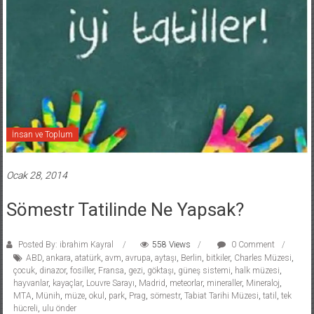
İnsan ve Toplum
Ocak 28, 2014
Sömestr Tatilinde Ne Yapsak?
Posted By: ibrahim Kayral
558 Views
0 Comment
ABD
,
ankara
,
atatürk
,
avm
,
avrupa
,
aytaşı
,
Berlin
,
bitkiler
,
Charles Müzesi
,
çocuk
,
dinazor
,
fosiller
,
Fransa
,
gezi
,
göktaşı
,
güneş sistemi
,
halk müzesi
,
hayvanlar
,
kayaçlar
,
Louvre Sarayı
,
Madrid
,
meteorlar
,
mineraller
,
Mineraloj
,
MTA
,
Münih
,
müze
,
okul
,
park
,
Prag
,
sömestr
,
Tabiat Tarihi Müzesi
,
tatil
,
tek
hücreli
,
ulu önder