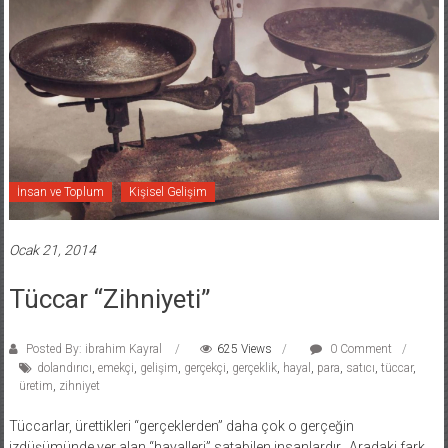
İnsan ve Toplum
Kişisel Gelişim
Ocak 21, 2014
Tüccar “Zihniyeti”
Posted By: ibrahim Kayral
625 Views
0 Comment
dolandırıcı
,
emekçi
,
gelişim
,
gerçekçi
,
gerçeklik
,
hayal
,
para
,
satıcı
,
tüccar
,
üretim
,
zihniyet
Tüccarlar, ürettikleri “gerçeklerden” daha çok o gerçeğin
izdüşümünde yer alan “hayalleri” satabilen insanlardır.. Aradaki fark,