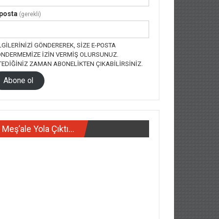
posta
(gerekli)
LGILERINIZI GÖNDEREREK, SIZE E-POSTA
NDERMEMIZE IZIN VERMIŞ OLURSUNUZ.
TEDIĞINIZ ZAMAN ABONELIKTEN ÇIKABILIRSINIZ.
Abone ol
Meş’ale Yola Çıktı…