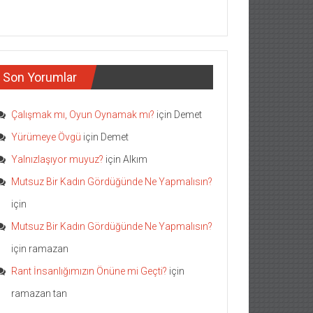
Son Yorumlar
Çalışmak mı, Oyun Oynamak mı?
için
Demet
Yürümeye Övgü
için
Demet
Yalnızlaşıyor muyuz?
için
Alkım
Mutsuz Bir Kadın Gördüğünde Ne Yapmalısın?
için
Mutsuz Bir Kadın Gördüğünde Ne Yapmalısın?
için
ramazan
Rant İnsanlığımızın Önüne mi Geçti?
için
ramazan tan