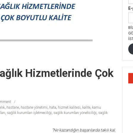
E-
BI
GÖ
İS
Sağlık Hizmetlerinde Çok
omment
alık
,
hastane
,
hastane yönetimi
,
hata
,
hizmet kalitesi
,
kalite
,
kamu
ları
,
sağlık kurumları işletmeciliği
,
sağlık kurumları yöneticiliği
,
sağlık
“Ne kazandığın başarılarda takılı kal,