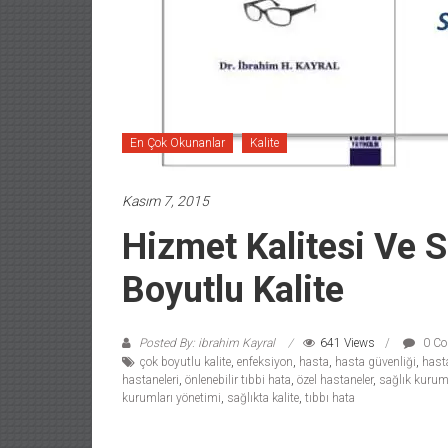
En Çok Okunanlar
Kalite
Kasım 7, 2015
Hizmet Kalitesi Ve 
Boyutlu Kalite
Posted By: ibrahim Kayral
641 Views
0 C
çok boyutlu kalite
,
enfeksiyon
,
hasta
,
hasta güvenliği
,
hast
hastaneleri
,
önlenebilir tıbbi hata
,
özel hastaneler
,
sağlık kurum
kurumları yönetimi
,
sağlıkta kalite
,
tıbbı hata