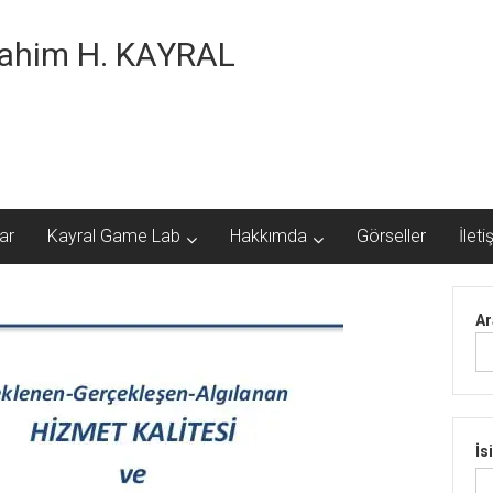
brahim H. KAYRAL
ar
Kayral Game Lab
Hakkımda
Görseller
İleti
Ar
İs