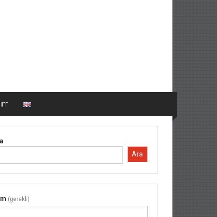
şim
a
Ara
im
(gerekli)